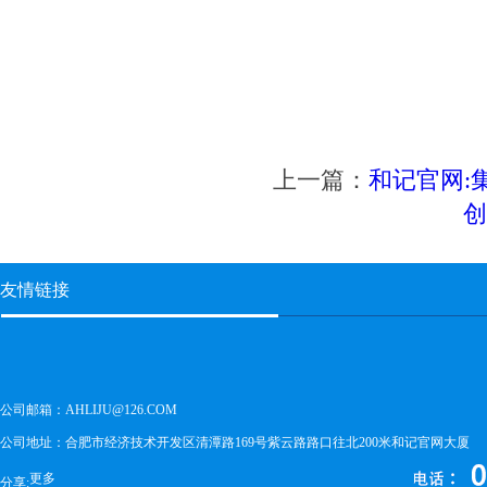
上一篇：
和记官网:
创
友情链接
公司邮箱：AHLIJU@126.COM
公司地址：合肥市经济技术开发区清潭路169号紫云路路口往北200米和记官网大厦
更多
分享: