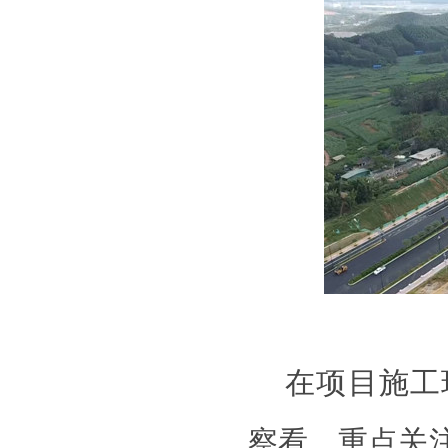
在项目施工
察看